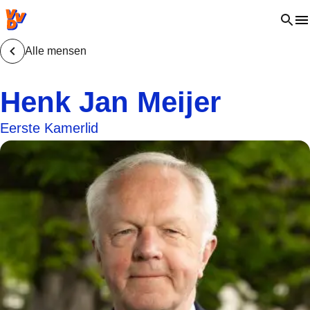
VVD.nl - Ga naar de homepage
Open 
Alle mensen
Henk Jan Meijer
Eerste Kamerlid