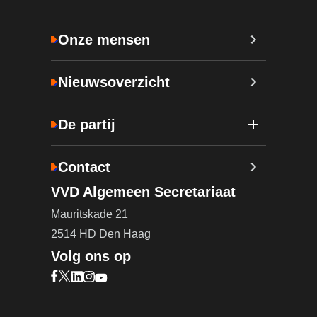
Onze mensen
Nieuwsoverzicht
De partij
Contact
VVD Algemeen Secretariaat
Mauritskade 21
2514 HD Den Haag
Volg ons op
Bezoek onze Facebook pagina (opent in nieuw ta
Bezoek onze X pagina (opent in nieuw tabblad)
Bezoek onze LinkedIn pagina (opent in nieuw 
Bezoek onze Instagram pagina (opent in ni
Bezoek onze YouTube pagina (opent in n