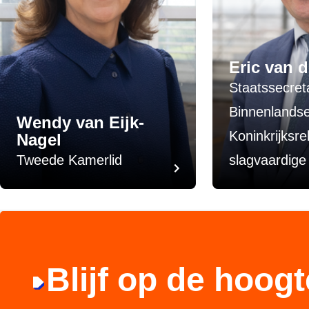
Eric van 
Staatssecret
Binnenlands
Wendy van Eijk-
Koninkrijksre
Nagel
Tweede Kamerlid
slagvaardige
Blijf op de hoogt