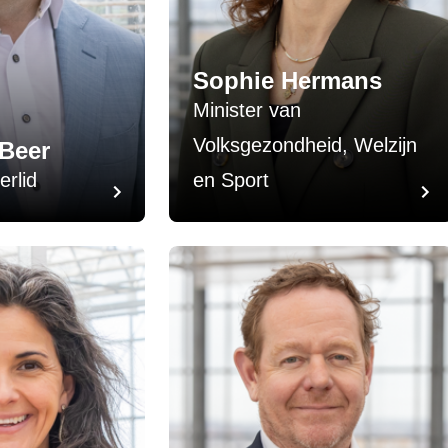
Sophie Hermans
Minister van
Volksgezondheid, Welzijn
 Beer
rlid
en Sport