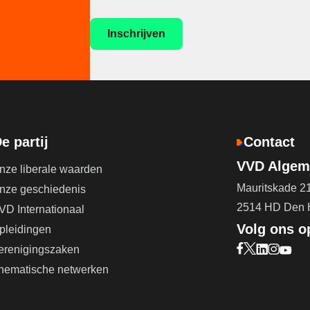
e partij
Contact
VVD Algeme
nze liberale waarden
Mauritskade 2
nze geschiedenis
2514 HD Den
VD Internationaal
Volg ons o
pleidingen
erenigingszaken
Bezoek onze F
Bezoek onze 
Bezoek on
Bezoek 
Bezoe
hematische netwerken