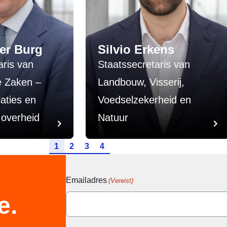
der Burg
Silvio Erkens
aris van
Staatssecretaris van
e Zaken –
Landbouw, Visserij,
laties en
Voedselzekerheid en
 overheid
Natuur
Ga naar pagina
Ga naar pagina
Ga naar pagina
Ga naar pagina
1
2
3
4
Emailadres
(Vereist)
e.