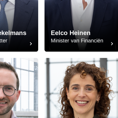
ekelmans
Eelco Heinen
tter
Minister van Financiën