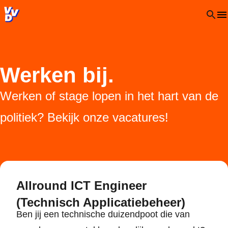
VVD.nl - Ga naar de homepage
Open 
Werken bij.
Werken of stage lopen in het hart van de
politiek? Bekijk onze vacatures!
Allround ICT Engineer
(Technisch Applicatiebeheer)
Ben jij een technische duizendpoot die van