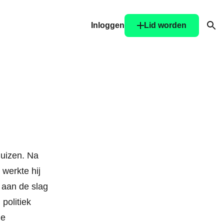
Inloggen
Lid worden
Ope
Huizen. Na
 werkte hij
j aan de slag
politiek
de