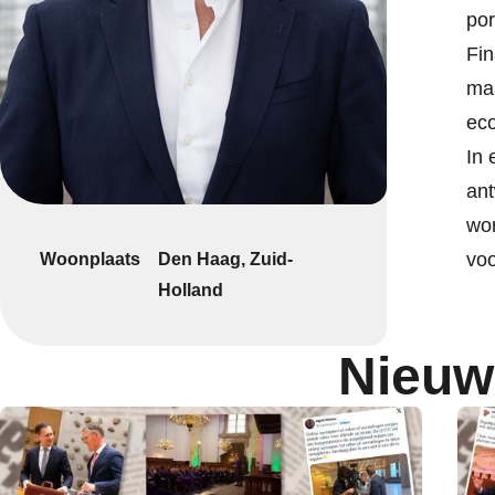
por
Fin
maa
eco
In 
ant
wor
voo
Woonplaats
Den Haag, Zuid-
Holland
Nieuw