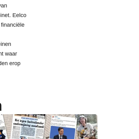
van
inet. Eelco
financiële
einen
nt waar
den erop
n