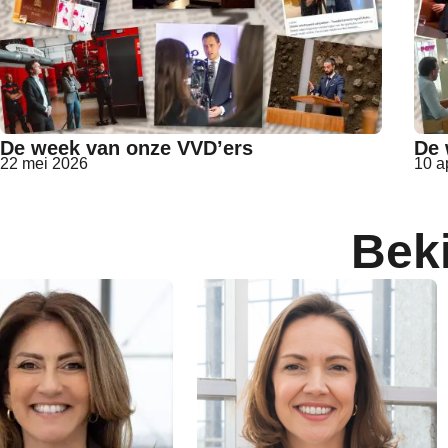
De week van onze VVD’ers
De 
22 mei 2026
10 a
Bek