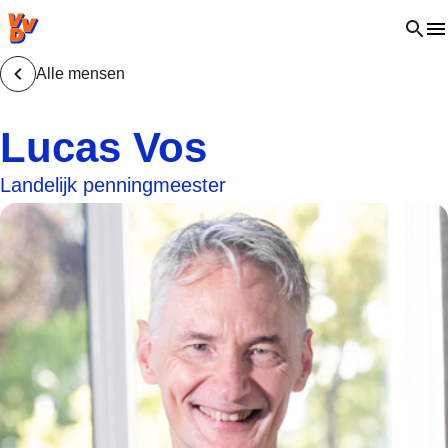
VVD.nl - Ga naar de homepage
Open 
Alle mensen
Lucas Vos
Landelijk penningmeester