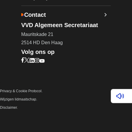
Contact
VVD Algemeen Secretariaat
Mauritskade 21
2514 HD Den Haag
Volg ons op
Bezoek onze Facebook pagina (opent in nieuw ta
Bezoek onze X pagina (opent in nieuw tabblad)
Bezoek onze LinkedIn pagina (opent in nieuw 
Bezoek onze Instagram pagina (opent in ni
Bezoek onze YouTube pagina (opent in n
Privacy & Cookie Protocol.
Lees v
Wijzigen lidmaatschap.
Disclaimer.