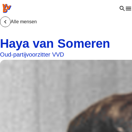
VVD.nl - Ga naar de homepage
Open 
Alle mensen
Haya van Someren
Oud-partijvoorzitter VVD