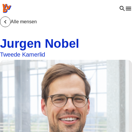
VVD.nl - Ga naar de homepage
Open 
Alle mensen
Jurgen Nobel
Tweede Kamerlid