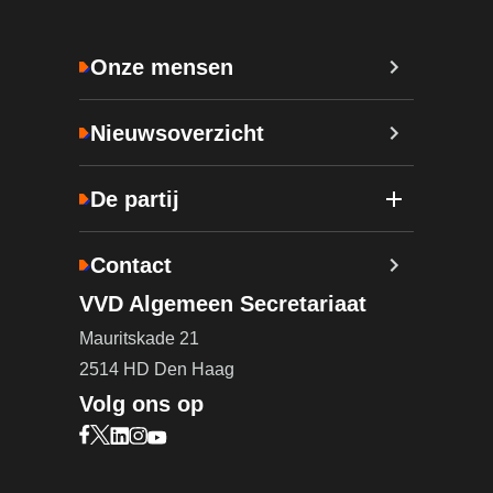
Onze mensen
Nieuwsoverzicht
De partij
Contact
VVD Algemeen Secretariaat
Mauritskade 21
2514 HD Den Haag
Volg ons op
Bezoek onze Facebook pagina (opent in nieuw ta
Bezoek onze X pagina (opent in nieuw tabblad)
Bezoek onze LinkedIn pagina (opent in nieuw 
Bezoek onze Instagram pagina (opent in ni
Bezoek onze YouTube pagina (opent in n