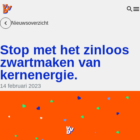
VVD.nl - Ga naar de homepage
Open 
Nieuwsoverzicht
Stop met het zinloos
zwartmaken van
kernenergie.
14 februari 2023