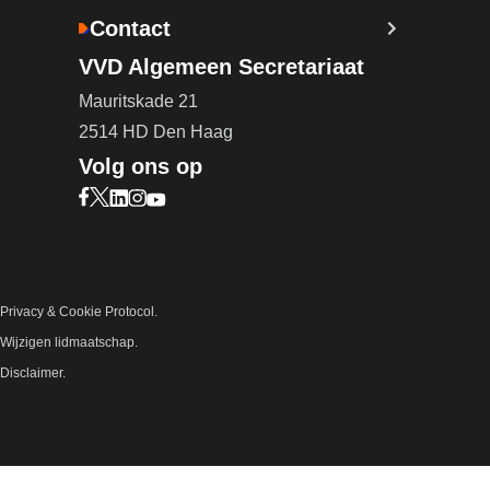
Contact
VVD Algemeen Secretariaat
Mauritskade 21
2514 HD Den Haag
Volg ons op
Bezoek onze Facebook pagina (opent in nieuw ta
Bezoek onze X pagina (opent in nieuw tabblad)
Bezoek onze LinkedIn pagina (opent in nieuw 
Bezoek onze Instagram pagina (opent in ni
Bezoek onze YouTube pagina (opent in n
Privacy & Cookie Protocol.
Wijzigen lidmaatschap.
Disclaimer.