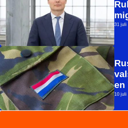
Ru
mi
31 jul
Ru
val
en 
10 jul