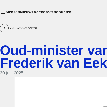
Mensen
Nieuws
Agenda
Standpunten
Toon
Meer menu items
het submenu van
Nieuwsoverzicht
Oud-minister van
Frederik van Eek
30 juni 2025