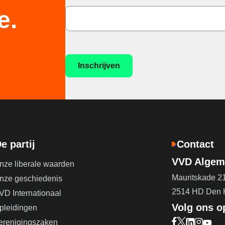
e.
e partij
Contact
VVD Algeme
nze liberale waarden
Mauritskade 2
nze geschiedenis
2514 HD Den
VD Internationaal
Volg ons o
pleidingen
erenigingszaken
Bezoek onze F
Bezoek onze 
Bezoek on
Bezoek 