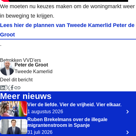
We moeten nu keuzes maken om de woningmarkt weer
in beweging te krijgen.
Lees hier de plannen van Tweede Kamerlid Peter de
Groot
.
Betrokken VVD'ers
Peter de Groot
Tweede Kamerlid
Deel dit bericht
Meer nieuws
Vier de liefde. Vier de vrijheid. Vier elkaar.
1 augustus 2026
Ruben Brekelmans over de illegale
migrantenstroom in Spanje
31 juli 2026