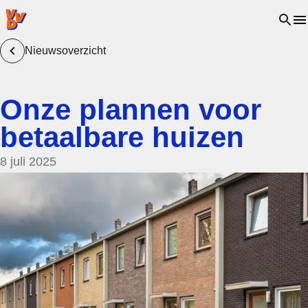
VVD.nl - Ga naar de homepage
Open 
Nieuwsoverzicht
Onze plannen voor
betaalbare huizen
8 juli 2025