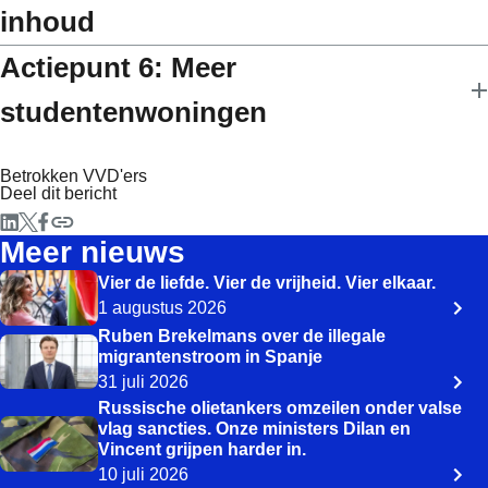
inhoud
Actiepunt 6: Meer
studentenwoningen
Betrokken VVD'ers
Deel dit bericht
Meer nieuws
Vier de liefde. Vier de vrijheid. Vier elkaar.
1 augustus 2026
Ruben Brekelmans over de illegale
migrantenstroom in Spanje
31 juli 2026
Russische olietankers omzeilen onder valse
vlag sancties. Onze ministers Dilan en
Vincent grijpen harder in.
10 juli 2026