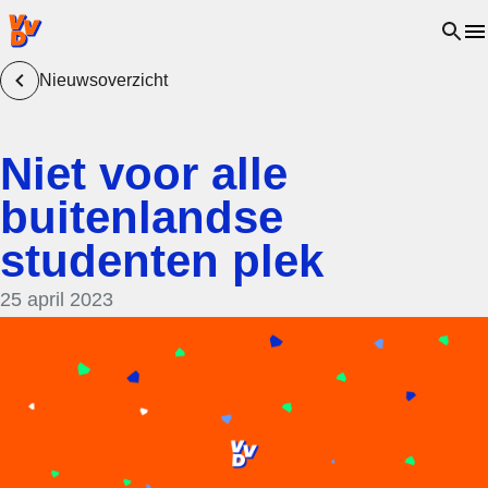
VVD.nl - Ga naar de homepage
Open 
Nieuwsoverzicht
Niet voor alle
buitenlandse
studenten plek
25 april 2023