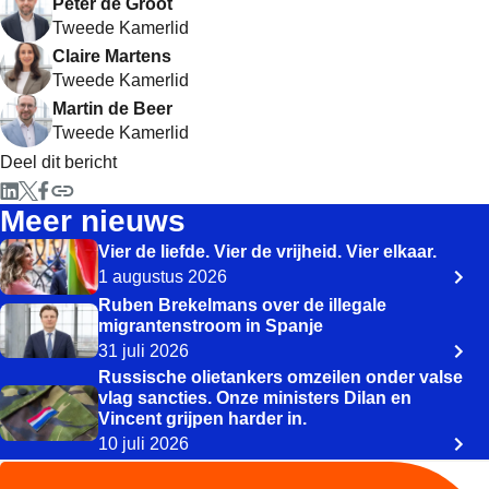
Peter de Groot
Tweede Kamerlid
Claire Martens
Tweede Kamerlid
Martin de Beer
Tweede Kamerlid
Deel dit bericht
Meer nieuws
Vier de liefde. Vier de vrijheid. Vier elkaar.
1 augustus 2026
Ruben Brekelmans over de illegale
migrantenstroom in Spanje
31 juli 2026
Russische olietankers omzeilen onder valse
vlag sancties. Onze ministers Dilan en
Vincent grijpen harder in.
10 juli 2026