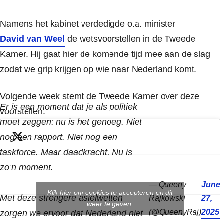
Namens het kabinet verdedigde o.a. minister
David van Weel
de wetsvoorstellen in de Tweede
Kamer. Hij gaat hier de komende tijd mee aan de slag
zodat we grip krijgen op wie naar Nederland komt.
Volgende week stemt de Tweede Kamer over deze
Er is een moment dat je als politiek
voorstellen.
moet zeggen: nu is het genoeg. Niet
nog een rapport. Niet nog een
taskforce. Maar daadkracht. Nu is
zo’n moment.
— Queeny
June
Klik hier om cookies te accepteren en dit
Met deze strengere asielwetten
Rajkowski
27,
weer te geven.
(@QueenyRaj)
2025
zorgen we ervoor dat Nederland niet