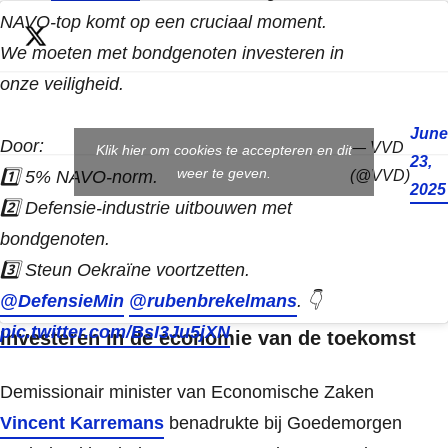
NAVO-top komt op een cruciaal moment.
We moeten met bondgenoten investeren in
onze veiligheid.
June
Door:
— VVD
Klik hier om cookies te accepteren en dit
23,
weer te geven.
1️⃣ 5% NAVO-norm.
(@VVD)
2025
2️⃣ Defensie-industrie uitbouwen met
bondgenoten.
3️⃣ Steun Oekraïne voortzetten.
@DefensieMin
@rubenbrekelmans
. 👇
pic.twitter.com/BsI3Ju5jXN
Investeren in de economie van de toekomst
Demissionair minister van Economische Zaken
Vincent Karremans
benadrukte bij Goedemorgen