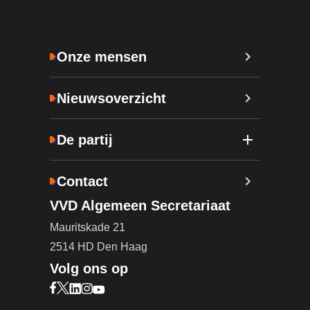
Onze mensen
Nieuwsoverzicht
De partij
Contact
VVD Algemeen Secretariaat
Mauritskade 21
2514 HD Den Haag
Volg ons op
Bezoek onze Facebook pagina (opent in nieuw ta
Bezoek onze X pagina (opent in nieuw tabblad)
Bezoek onze LinkedIn pagina (opent in nieuw 
Bezoek onze Instagram pagina (opent in ni
Bezoek onze YouTube pagina (opent in n