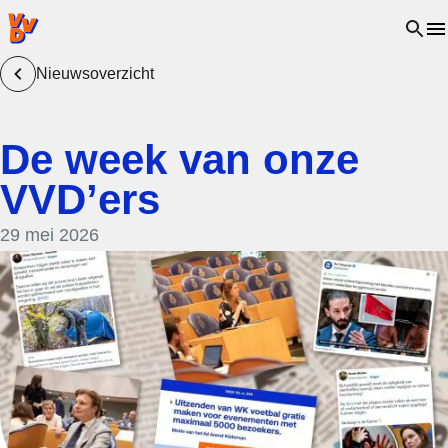
VVD.nl - Ga naar de homepage
Open 
Nieuwsoverzicht
De week van onze
VVD’ers
29 mei 2026