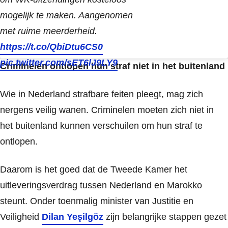
mogelijk te maken. Aangenomen
met ruime meerderheid.
https://t.co/QbiDtu6CS0
pic.twitter.com/sET6lJ9LY9
Criminelen ontlopen hun straf niet in het buitenland
Wie in Nederland strafbare feiten pleegt, mag zich
nergens veilig wanen. Criminelen moeten zich niet in
het buitenland kunnen verschuilen om hun straf te
ontlopen.
Daarom is het goed dat de Tweede Kamer het
uitleveringsverdrag tussen Nederland en Marokko
steunt. Onder toenmalig minister van Justitie en
Veiligheid
Dilan Yeşilgöz
zijn belangrijke stappen gezet