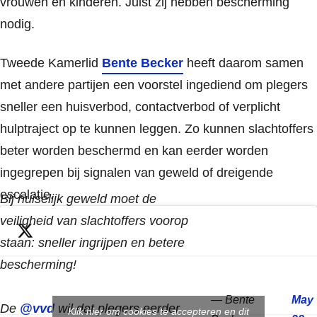
vrouwen en kinderen. Juist zij hebben bescherming
nodig.
Tweede Kamerlid
Bente Becker
heeft daarom samen
met andere partijen een voorstel ingediend om plegers
sneller een huisverbod, contactverbod of verplicht
hulptraject op te kunnen leggen. Zo kunnen slachtoffers
beter worden beschermd en kan eerder worden
ingegrepen bij signalen van geweld of dreigende
escalatie.
Bij huiselijk geweld moet de
veiligheid van slachtoffers voorop
staan: sneller ingrijpen en betere
bescherming!
— Bente
May
De
@vvd
wil dat plegers eerder
Klik hier om cookies te accepteren en dit