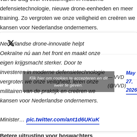
defensietechnologie, nieuwe drone-eenheden en meer
training. Zo vergroten we onze veiligheid en creëren we
kansen voor Nederlandse ondernemers.
Nederlandse drone-innovatie helpt
Oekraïne nú aan het front en maakt onze
eigen krijgsmacht sterker. Door te
investeren in moderne defensietechnologie
May
— VVD
Klik hier om cookies te accepteren en dit
vergroten we onze veiligheid, leren onze
27,
weer te geven.
(@VVD)
2026
militairen van de praktijk en creëren we
kansen voor Nederlandse ondernemers.
Minister…
pic.twitter.com/ant1d6UKuK
Betere uitrusting voor boswachters