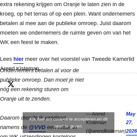
extra rekening krijgen om Oranje te laten zien in de
kroeg, op het terras of op een plein. Want ondernemers
betalen al mee aan de publieke omroep. Juist daarom
moeten we ondernemers de ruimte geven om van het
WK een feest te maken.
Lees
hier
meer over het voorstel van Tweede Kamerlid
Arend Kisteman.
Ondernemers betalen al voor de
publieke omroep. Dan moet je niet
nóg een rekening sturen om
Oranje uit te zenden.
— Arend
May
Daarom diende ik vandaag
Klik hier om cookies te accepteren en dit
Kisteman
27,
weer te geven.
namens de
@VVD
een motie in
(@arendkisteman)
2026
om WK-uitzendingen kosteloos