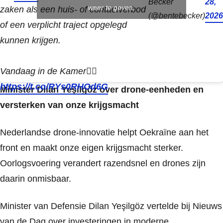
Becker
28,
weer te geven.
zaken als een huis- of contactverbod
(@bentebecker)
2026
of een verplicht traject opgelegd
kunnen krijgen.
Vandaag in de Kamer👇🏼
https://t.co/RYs0RHOd6G
Minister Dilan Yeşilgöz over drone-eenheden en
versterken van onze krijgsmacht
Nederlandse drone-innovatie helpt Oekraïne aan het
front en maakt onze eigen krijgsmacht sterker.
Oorlogsvoering verandert razendsnel en drones zijn
daarin onmisbaar.
Minister van Defensie Dilan Yeşilgöz vertelde bij Nieuws
van de Dag over investeringen in moderne