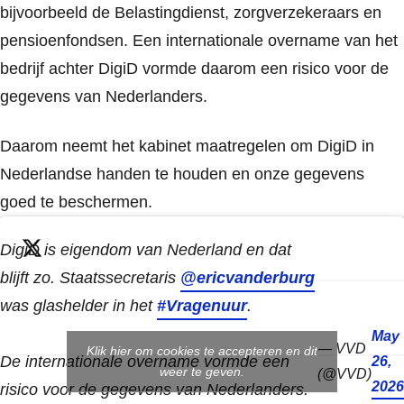
bijvoorbeeld de Belastingdienst, zorgverzekeraars en
pensioenfondsen. Een internationale overname van het
bedrijf achter DigiD vormde daarom een risico voor de
gegevens van Nederlanders.
Daarom neemt het kabinet maatregelen om DigiD in
Nederlandse handen te houden en onze gegevens
goed te beschermen.
DigiD is eigendom van Nederland en dat
blijft zo. Staatssecretaris
@ericvanderburg
was glashelder in het
#Vragenuur
.
May
— VVD
Klik hier om cookies te accepteren en dit
De internationale overname vormde een
26,
weer te geven.
(@VVD)
2026
risico voor de gegevens van Nederlanders.