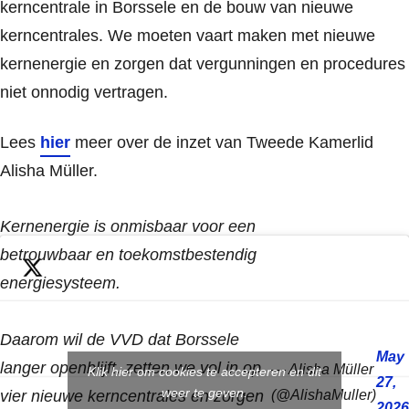
kerncentrale in Borssele en de bouw van nieuwe
kerncentrales. We moeten vaart maken met nieuwe
kernenergie en zorgen dat vergunningen en procedures
niet onnodig vertragen.
Lees
hier
meer over de inzet van Tweede Kamerlid
Alisha Müller.
Kernenergie is onmisbaar voor een
betrouwbaar en toekomstbestendig
energiesysteem.
Daarom wil de VVD dat Borssele
May
langer openblijft, zetten we vol in op
— Alisha Müller
Klik hier om cookies te accepteren en dit
27,
weer te geven.
vier nieuwe kerncentrales en zorgen
(@AlishaMuller)
2026