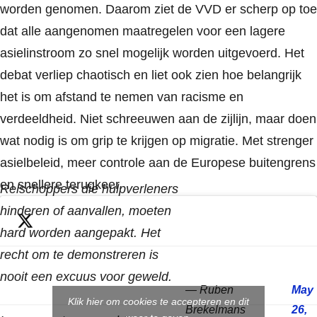
worden genomen. Daarom ziet de VVD er scherp op toe
dat alle aangenomen maatregelen voor een lagere
asielinstroom zo snel mogelijk worden uitgevoerd. Het
debat verliep chaotisch en liet ook zien hoe belangrijk
het is om afstand te nemen van racisme en
verdeeldheid. Niet schreeuwen aan de zijlijn, maar doen
wat nodig is om grip te krijgen op migratie. Met strenger
asielbeleid, meer controle aan de Europese buitengrens
en snellere terugkeer.
Relschoppers die hulpverleners
hinderen of aanvallen, moeten
hard worden aangepakt. Het
recht om te demonstreren is
nooit een excuus voor geweld.
— Ruben
May
Klik hier om cookies te accepteren en dit
Brekelmans
26,