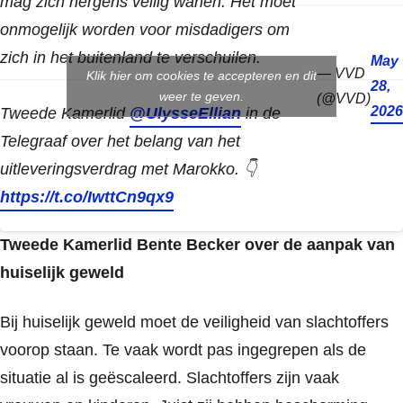
mag zich nergens veilig wanen. Het moet
onmogelijk worden voor misdadigers om
zich in het buitenland te verschuilen.
May
— VVD
Klik hier om cookies te accepteren en dit
28,
weer te geven.
(@VVD)
2026
Tweede Kamerlid
@UlysseEllian
in de
Telegraaf over het belang van het
uitleveringsverdrag met Marokko. 👇
https://t.co/IwttCn9qx9
Tweede Kamerlid Bente Becker over de aanpak van
huiselijk geweld
Bij huiselijk geweld moet de veiligheid van slachtoffers
voorop staan. Te vaak wordt pas ingegrepen als de
situatie al is geëscaleerd. Slachtoffers zijn vaak