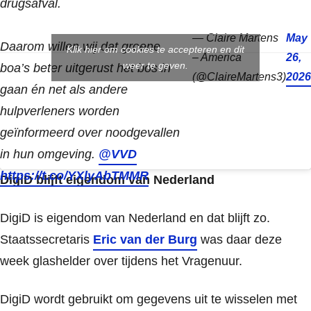
drugsafval.
— Claire Martens
May
Daarom willen wij dat groene
Klik hier om cookies te accepteren en dit
– America
26,
weer te geven.
boa’s beter uitgerust het bos in
(@ClaireMartens3)
2026
gaan én net als andere
hulpverleners worden
geïnformeerd over noodgevallen
in hun omgeving.
@VVD
https://t.co/YXlyAbTMMR
DigiD blijft eigendom van Nederland
DigiD is eigendom van Nederland en dat blijft zo.
Staatssecretaris
Eric van der Burg
was daar deze
week glashelder over tijdens het Vragenuur.
DigiD wordt gebruikt om gegevens uit te wisselen met