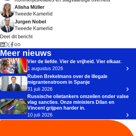
Alisha Müller
Tweede Kamerlid
Jurgen Nobel
Tweede Kamerlid
Deel dit bericht
Meer nieuws
Vier de liefde. Vier de vrijheid. Vier elkaar.
1 augustus 2026
Ruben Brekelmans over de illegale
migrantenstroom in Spanje
31 juli 2026
Russische olietankers omzeilen onder valse
vlag sancties. Onze ministers Dilan en
Vincent grijpen harder in.
10 juli 2026