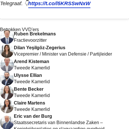
Telegraaf. 👇
https://t.co/l5KRSSwNxW
Betrokken VVD'ers
Ruben Brekelmans
Fractievoorzitter
Dilan Yeşilgöz-Zegerius
Vicepremier / Minister van Defensie / Partijleider
Arend Kisteman
Tweede Kamerlid
Ulysse Ellian
Tweede Kamerlid
Bente Becker
Tweede Kamerlid
Claire Martens
Tweede Kamerlid
Eric van der Burg
Staatssecretaris van Binnenlandse Zaken –
Koninkrijksrelaties en slagvaardige overheid