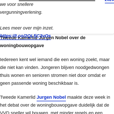
we voor snellere
vergunningverlening.
Lees meer over mijn inzet.
https://t.co/2QLfjC3vOs
Tweede Kamerlid Jurgen Nobel over de
woningbouwopgave
Iedereen kent wel iemand die een woning zoekt, maar
die niet kan vinden. Jongeren blijven noodgedwongen
thuis wonen en senioren stromen niet door omdat er
geen passende woning beschikbaar is.
Tweede Kamerlid
Jurgen Nobel
maakte deze week in
het debat over de woningbouwopgave duidelijk dat de
VVD sneller wil bouwen, met minder regels en een