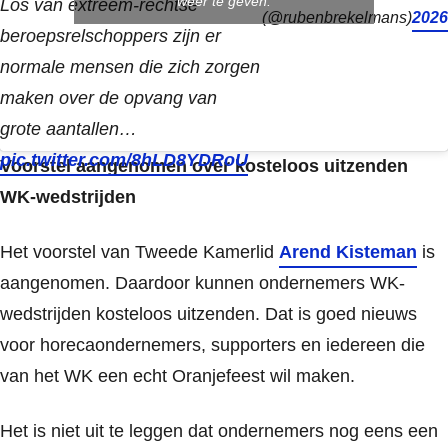
weer te geven.
Los van extreem-rechtse
(@rubenbrekelmans)
2026
beroepsrelschoppers zijn er
normale mensen die zich zorgen
maken over de opvang van
grote aantallen…
pic.twitter.com/8hLD8YDRoU
Voorstel aangenomen over kosteloos uitzenden
WK-wedstrijden
Het voorstel van Tweede Kamerlid
Arend Kisteman
is
aangenomen. Daardoor kunnen ondernemers WK-
wedstrijden kosteloos uitzenden. Dat is goed nieuws
voor horecaondernemers, supporters en iedereen die
van het WK een echt Oranjefeest wil maken.
Het is niet uit te leggen dat ondernemers nog eens een