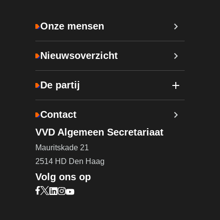
Onze mensen
Nieuwsoverzicht
De partij
Contact
VVD Algemeen Secretariaat
Mauritskade 21
2514 HD Den Haag
Volg ons op
Bezoek onze Facebook pagina (opent in nieuw ta
Bezoek onze X pagina (opent in nieuw tabblad)
Bezoek onze LinkedIn pagina (opent in nieuw 
Bezoek onze Instagram pagina (opent in ni
Bezoek onze YouTube pagina (opent in n