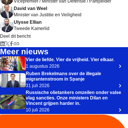
Vicepremier / Minister van Defensie / Partijleider
David van Weel
Minister van Justitie en Veiligheid
Ulysse Ellian
Tweede Kamerlid
Deel dit bericht
Meer nieuws
Vier de liefde. Vier de vrijheid. Vier elkaar.
1 augustus 2026
Ruben Brekelmans over de illegale
migrantenstroom in Spanje
31 juli 2026
Russische olietankers omzeilen onder valse
vlag sancties. Onze ministers Dilan en
Vincent grijpen harder in.
10 juli 2026