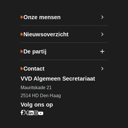
Onze mensen
Nieuwsoverzicht
De partij
Contact
VVD Algemeen Secretariaat
Mauritskade 21
2514 HD Den Haag
Volg ons op
Bezoek onze Facebook pagina (opent in nieuw ta
Bezoek onze X pagina (opent in nieuw tabblad)
Bezoek onze LinkedIn pagina (opent in nieuw 
Bezoek onze Instagram pagina (opent in ni
Bezoek onze YouTube pagina (opent in n