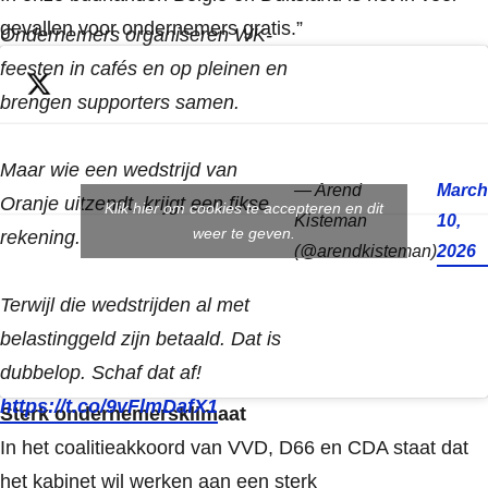
gevallen voor ondernemers gratis.”
Ondernemers organiseren WK-
feesten in cafés en op pleinen en
brengen supporters samen.
Maar wie een wedstrijd van
— Arend
March
Oranje uitzendt, krijgt een fikse
Klik hier om cookies te accepteren en dit
Kisteman
10,
weer te geven.
rekening.
(@arendkisteman)
2026
Terwijl die wedstrijden al met
belastinggeld zijn betaald. Dat is
dubbelop. Schaf dat af!
https://t.co/9vFlmDafX1
Sterk ondernemersklimaat
In het coalitieakkoord van VVD, D66 en CDA staat dat
het kabinet wil werken aan een sterk