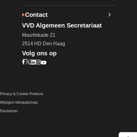
Contact
VVD Algemeen Secretariaat
Mauritskade 21
2514 HD Den Haag
Volg ons op
Bezoek onze Facebook pagina (opent in nieuw ta
Bezoek onze X pagina (opent in nieuw tabblad)
Bezoek onze LinkedIn pagina (opent in nieuw 
Bezoek onze Instagram pagina (opent in ni
Bezoek onze YouTube pagina (opent in n
Privacy & Cookie Protocol.
Wijzigen lidmaatschap.
Disclaimer.