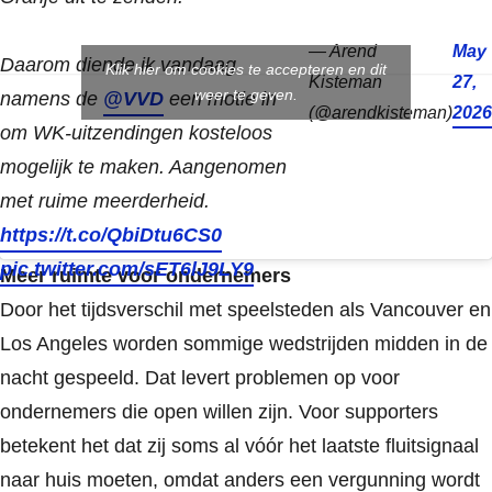
— Arend
May
Daarom diende ik vandaag
Klik hier om cookies te accepteren en dit
Kisteman
27,
weer te geven.
namens de
@VVD
een motie in
(@arendkisteman)
2026
om WK-uitzendingen kosteloos
mogelijk te maken. Aangenomen
met ruime meerderheid.
https://t.co/QbiDtu6CS0
pic.twitter.com/sET6lJ9LY9
Meer ruimte voor ondernemers
Door het tijdsverschil met speelsteden als Vancouver en
Los Angeles worden sommige wedstrijden midden in de
nacht gespeeld. Dat levert problemen op voor
ondernemers die open willen zijn. Voor supporters
betekent het dat zij soms al vóór het laatste fluitsignaal
naar huis moeten, omdat anders een vergunning wordt