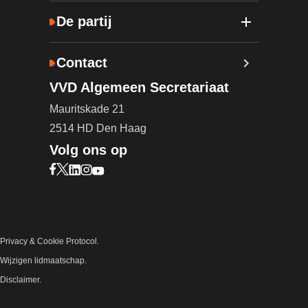
De partij
Contact
VVD Algemeen Secretariaat
Mauritskade 21
2514 HD Den Haag
Volg ons op
Bezoek onze Facebook pagina (opent in nieuw ta
Bezoek onze X pagina (opent in nieuw tabblad)
Bezoek onze LinkedIn pagina (opent in nieuw 
Bezoek onze Instagram pagina (opent in ni
Bezoek onze YouTube pagina (opent in n
Privacy & Cookie Protocol.
Wijzigen lidmaatschap.
Disclaimer.