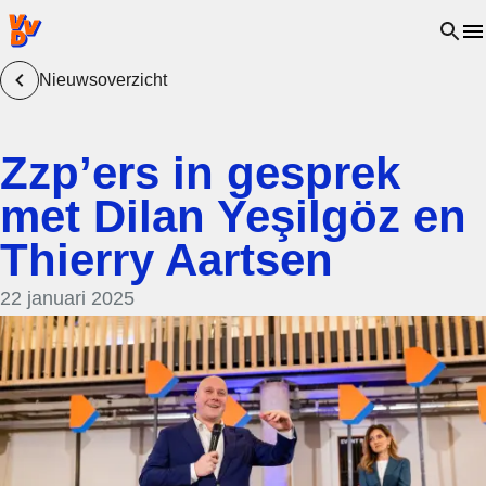
VVD.nl - Ga naar de homepage
Open 
Nieuwsoverzicht
Zzp’ers in gesprek
met Dilan Yeşilgöz en
Thierry Aartsen
22 januari 2025