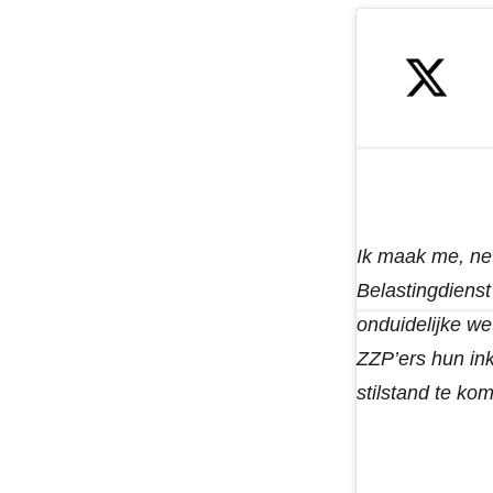
Ik maak me, net
Belastingdiens
onduidelijke we
ZZP’ers hun ink
stilstand te k