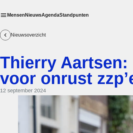
Mensen
Nieuws
Agenda
Standpunten
Toon
Meer menu items
het submenu van
Nieuwsoverzicht
Thierry Aartsen:
voor onrust zzp’
12 september 2024