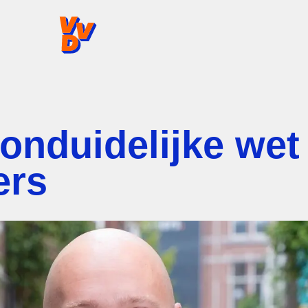
VVD.nl - Ga naar de homepage
 onduidelijke wet
ers