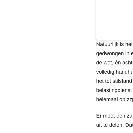
Natuurlijk is h
gedwongen in ee
de wet, én acht
volledig handha
het tot stilsta
belastingdienst
helemaal op zz
Er moet een za
uit te delen. D