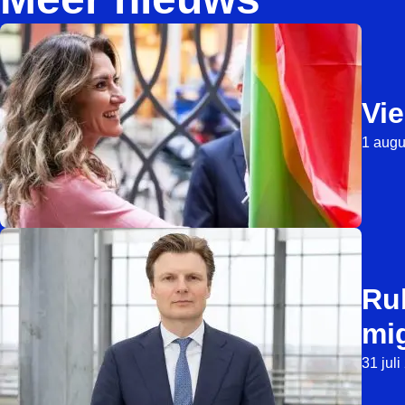
Vie
1 augu
Ru
mi
31 jul