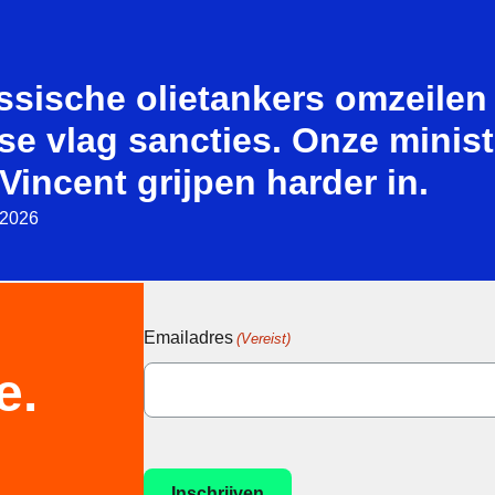
ssische olietankers omzeilen
se vlag sancties. Onze minist
Vincent grijpen harder in.
i 2026
Emailadres
(Vereist)
e.