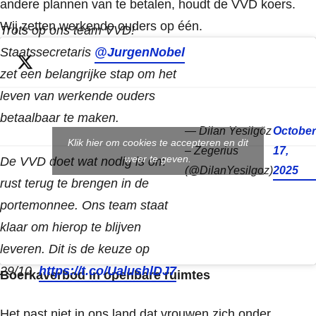
andere plannen van te betalen, houdt de VVD koers.
Wij zetten werkende ouders op één.
Trots op ons team VVD!
Staatssecretaris
@JurgenNobel
zet een belangrijke stap om het
leven van werkende ouders
betaalbaar te maken.
— Dilan Yesilgöz
October
Klik hier om cookies te accepteren en dit
– Zegerius
17,
weer te geven.
De VVD doet wat nodig is om
(@DilanYesilgoz)
2025
rust terug te brengen in de
portemonnee. Ons team staat
klaar om hierop te blijven
leveren. Dit is de keuze op
29/10.
https://t.co/UalushlDJ7
Boerkaverbod in openbare ruimtes
Het past niet in ons land dat vrouwen zich onder