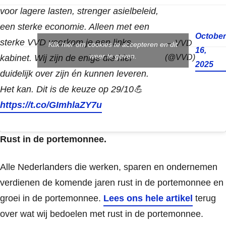
voor lagere lasten, strenger asielbeleid,
een sterke economie. Alleen met een
October
sterke VVD voorkom je een links
— VVD
Klik hier om cookies te accepteren en dit
16,
weer te geven.
kabinet. Wij zijn de enige die hier
(@VVD)
2025
duidelijk over zijn én kunnen leveren.
Het kan. Dit is de keuze op 29/10💪
https://t.co/GImhlaZY7u
Rust in de portemonnee.
Alle Nederlanders die werken, sparen en ondernemen
verdienen de komende jaren rust in de portemonnee en
groei in de portemonnee.
Lees ons hele artikel
terug
over wat wij bedoelen met rust in de portemonnee.