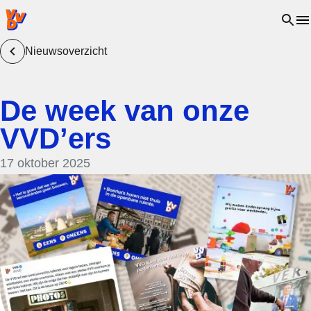
VVD.nl - Ga naar de homepage
Open 
Nieuwsoverzicht
De week van onze
VVD’ers
17 oktober 2025