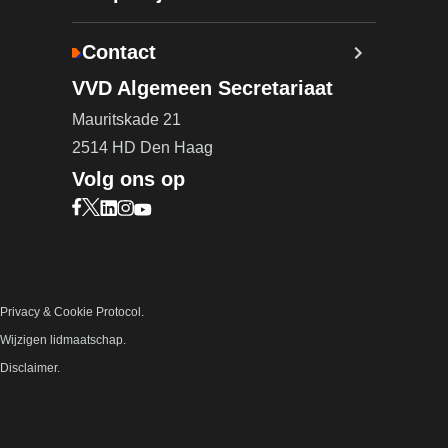
Contact
VVD Algemeen Secretariaat
Mauritskade 21
2514 HD Den Haag
Volg ons op
Bezoek onze Facebook pagina (opent in nieuw ta
Bezoek onze X pagina (opent in nieuw tabblad)
Bezoek onze LinkedIn pagina (opent in nieuw 
Bezoek onze Instagram pagina (opent in ni
Bezoek onze YouTube pagina (opent in n
Privacy & Cookie Protocol.
Wijzigen lidmaatschap.
Disclaimer.