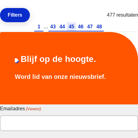
Filters
477 resultaten
Open de
Ga naar pagina
Ga naar pagina
Ga naar pagina
Ga naar pagina
Ga naar pagina
Ga naar pagina
Ga naar pagina
1
…
43
44
45
46
47
48
Blijf op de hoogte.
Word lid van onze nieuwsbrief.
Emailadres
(Vereist)