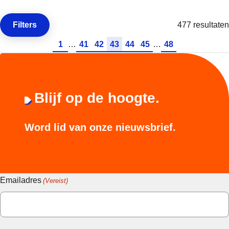
Filters
477 resultaten
Open de
Ga naar pagina
Ga naar pagina
Ga naar pagina
Ga naar pagina
Ga naar pagina
Ga naar pagina
Ga naar pagina
1
…
41
42
43
44
45
…
48
Blijf op de hoogte.
Word lid van onze nieuwsbrief.
Emailadres
(Vereist)