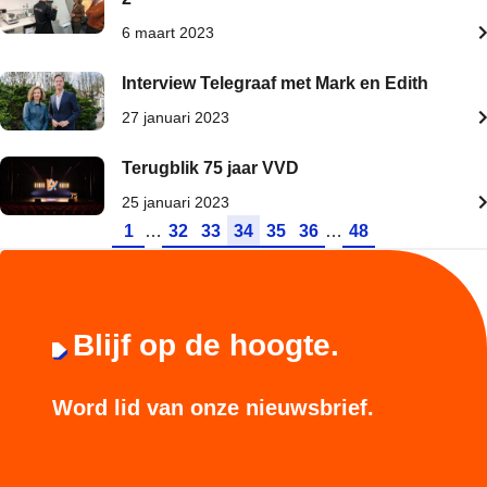
6 maart 2023
Interview Telegraaf met Mark en Edith
27 januari 2023
Terugblik 75 jaar VVD
25 januari 2023
Ga naar pagina
Ga naar pagina
Ga naar pagina
Ga naar pagina
Ga naar pagina
Ga naar pagina
Ga naar pagina
1
…
32
33
34
35
36
…
48
Blijf op de hoogte.
Word lid van onze nieuwsbrief.