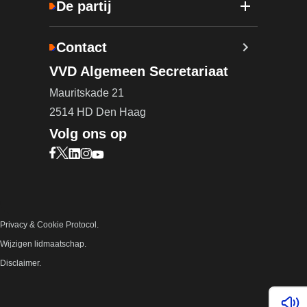
De partij
Contact
VVD Algemeen Secretariaat
Mauritskade 21
2514 HD Den Haag
Volg ons op
Bezoek onze Facebook pagina (opent in nieuw ta
Bezoek onze X pagina (opent in nieuw tabblad)
Bezoek onze LinkedIn pagina (opent in nieuw 
Bezoek onze Instagram pagina (opent in ni
Bezoek onze YouTube pagina (opent in n
Privacy & Cookie Protocol.
Wijzigen lidmaatschap.
Disclaimer.
Lees