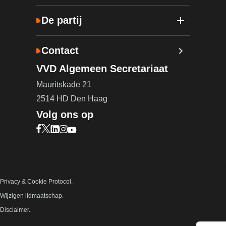
De partij
Contact
VVD Algemeen Secretariaat
Mauritskade 21
2514 HD Den Haag
Volg ons op
Bezoek onze Facebook pagina (opent in nieuw ta
Bezoek onze X pagina (opent in nieuw tabblad)
Bezoek onze LinkedIn pagina (opent in nieuw 
Bezoek onze Instagram pagina (opent in ni
Bezoek onze YouTube pagina (opent in n
Privacy & Cookie Protocol.
Wijzigen lidmaatschap.
Disclaimer.