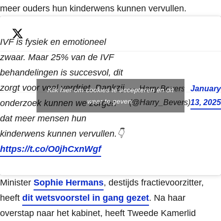
meer ouders hun kinderwens kunnen vervullen.
IVF is fysiek en emotioneel
zwaar. Maar 25% van de IVF
behandelingen is succesvol, dit
zorgt voor veel verdriet. Dankzij
— Harry Bevers
January
Klik hier om cookies te accepteren en dit
weer te geven.
onderzoek kunnen we zorgen
(@Harry_Bevers)
13, 2025
dat meer mensen hun
kinderwens kunnen vervullen.👇
https://t.co/O0jhCxnWgf
Minister
Sophie Hermans
, destijds fractievoorzitter,
heeft
dit wetsvoorstel in gang gezet
. Na haar
overstap naar het kabinet, heeft Tweede Kamerlid