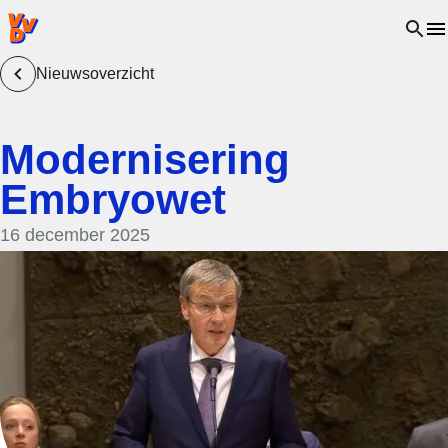
VVD.nl - Ga naar de homepage
Open 
Nieuwsoverzicht
Modernisering
Embryowet
16 december 2025