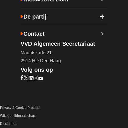
De partij
Contact
VVD Algemeen Secretariaat
Mauritskade 21
2514 HD Den Haag
Volg ons op
Bezoek onze Facebook pagina (opent in nieuw ta
Bezoek onze X pagina (opent in nieuw tabblad)
Bezoek onze LinkedIn pagina (opent in nieuw 
Bezoek onze Instagram pagina (opent in ni
Bezoek onze YouTube pagina (opent in n
Privacy & Cookie Protocol.
Wijzigen lidmaatschap.
Disclaimer.