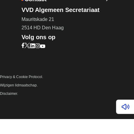
VVD Algemeen Secretariaat
Mauritskade 21
2514 HD Den Haag
Volg ons op
Bezoek onze Facebook pagina (opent in nieuw ta
Bezoek onze X pagina (opent in nieuw tabblad)
Bezoek onze LinkedIn pagina (opent in nieuw 
Bezoek onze Instagram pagina (opent in ni
Bezoek onze YouTube pagina (opent in n
Privacy & Cookie Protocol.
Wijzigen lidmaatschap.
Disclaimer.
Lees