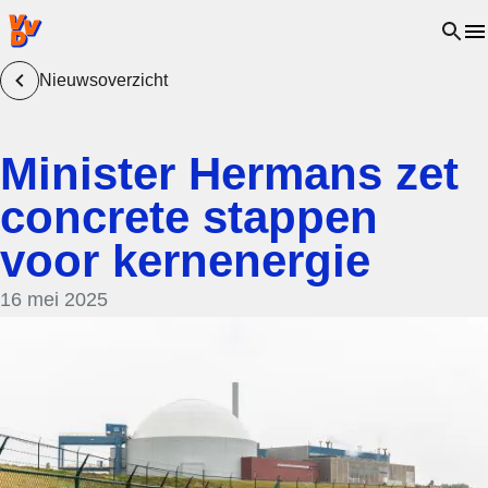
VVD.nl - Ga naar de homepage
Open 
Nieuwsoverzicht
Minister Hermans zet
concrete stappen
voor kernenergie
16 mei 2025