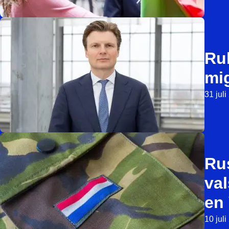
Ru
mi
31 jul
Ru
val
en 
10 jul