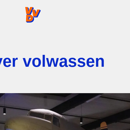
VVD.nl - Ga naar de homepage
ver volwassen