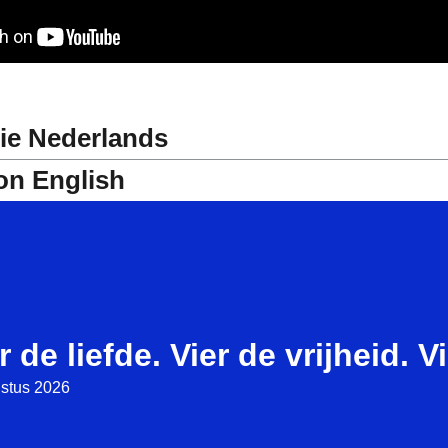
sie Nederlands
ion English
r de liefde. Vier de vrijheid. V
stus 2026