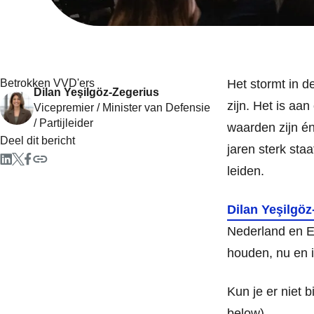
Betrokken VVD'ers
Het stormt in d
Dilan Yeşilgöz-Zegerius
zijn. Het is aa
Vicepremier / Minister van Defensie
/ Partijleider
waarden zijn én
Deel dit bericht
jaren sterk staa
leiden.
Dilan Yeşilgöz
Nederland en Eu
houden, nu en 
Kun je er niet b
below).