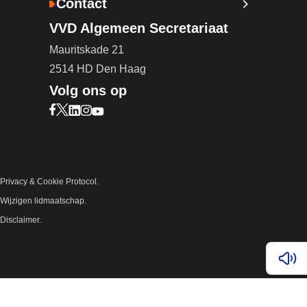
Contact
VVD Algemeen Secretariaat
Mauritskade 21
2514 HD Den Haag
Volg ons op
Bezoek onze Facebook pagina (opent in nieuw ta
Bezoek onze X pagina (opent in nieuw tabblad)
Bezoek onze LinkedIn pagina (opent in nieuw 
Bezoek onze Instagram pagina (opent in ni
Bezoek onze YouTube pagina (opent in n
Privacy & Cookie Protocol.
Wijzigen lidmaatschap.
Disclaimer.
Lees