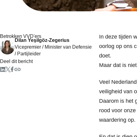
Betrokken VVD'ers
In deze tijden 
Dilan Yeşilgöz-Zegerius
oorlog op ons c
Vicepremier / Minister van Defensie
/ Partijleider
doet.
Deel dit bericht
Maar dat is nie
Veel Nederlande
veiligheid van 
Daarom is het g
rood voor onze 
waardering op.
En dat is diep 