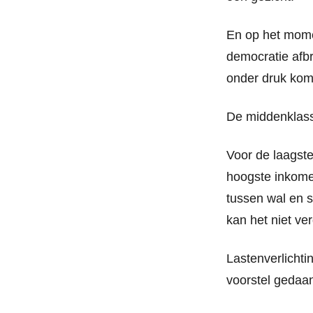
En op het mome
democratie afb
onder druk komt
De middenklasse
Voor de laagst
hoogste inkome
tussen wal en s
kan het niet ver
Lastenverlichti
voorstel gedaa