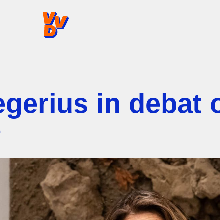
VVD.nl - Ga naar de homepage
egerius in debat 
e