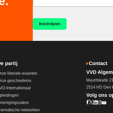
e.
e partij
Contact
VVD Algeme
nze liberale waarden
Mauritskade 2
nze geschiedenis
2514 HD Den
VD Internationaal
Volg ons o
pleidingen
erenigingszaken
Bezoek onze F
Bezoek onze 
Bezoek on
Bezoek 
Bezoe
hematische netwerken