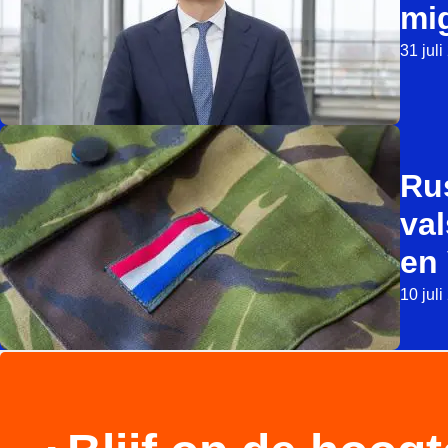
mi
31 jul
Ru
val
en 
10 jul