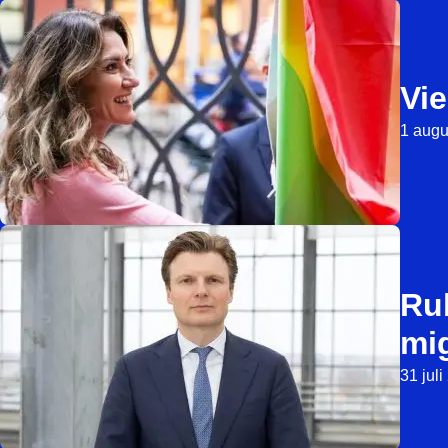
Vie
1 augu
Ru
mi
31 jul