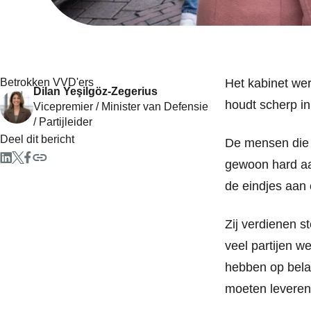
Betrokken VVD'ers
Het kabinet we
Dilan Yeşilgöz-Zegerius
houdt scherp in
Vicepremier / Minister van Defensie
/ Partijleider
Deel dit bericht
De mensen die 
gewoon hard aan
de eindjes aan
Zij verdienen s
veel partijen w
hebben op bela
moeten leveren