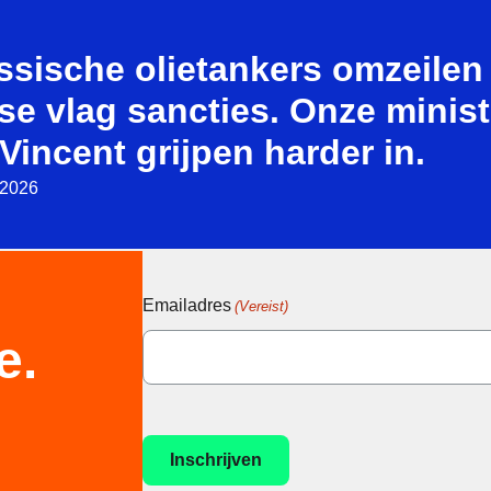
ssische olietankers omzeilen
se vlag sancties. Onze minist
Vincent grijpen harder in.
i 2026
Emailadres
(Vereist)
e.