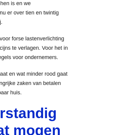
 hen is en we
u er over tien en twintig
j.
or forse lastenverlichting
jns te verlagen. Voor het in
egels voor ondernemers.
aat en wat minder rood gaat
angrijke zaken van betalen
baar huis.
rstandig
dat mogen