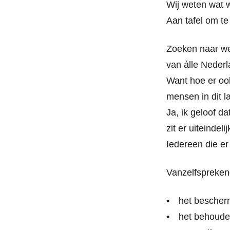
Wij weten wat w
Aan tafel om t
Zoeken naar we
van álle Nederl
Want hoe er ook
mensen in dit 
Ja, ik geloof d
zit er uiteindeli
Iedereen die e
Vanzelfsprekend
het bescherm
het behouden