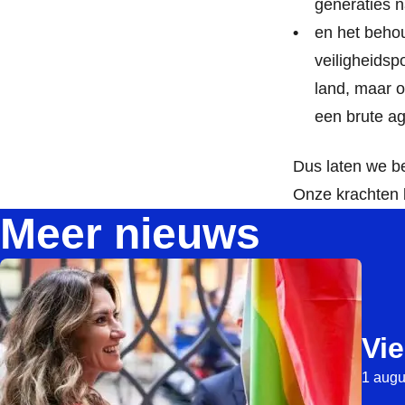
generaties n
en het beho
veiligheidspo
land, maar o
een brute ag
Dus laten we b
Onze krachten 
Meer nieuws
Vie
1 augu