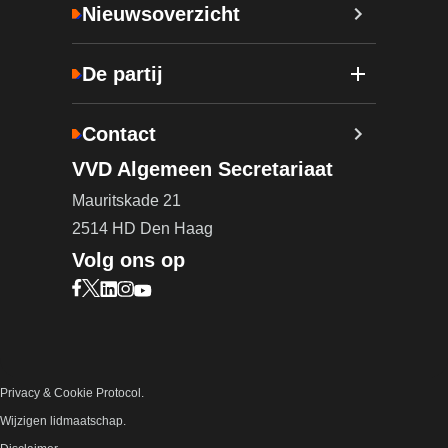
Nieuwsoverzicht
De partij
Contact
VVD Algemeen Secretariaat
Mauritskade 21
2514 HD Den Haag
Volg ons op
Bezoek onze Facebook pagina (opent in nieuw ta
Bezoek onze X pagina (opent in nieuw tabblad)
Bezoek onze LinkedIn pagina (opent in nieuw 
Bezoek onze Instagram pagina (opent in ni
Bezoek onze YouTube pagina (opent in n
Privacy & Cookie Protocol.
Wijzigen lidmaatschap.