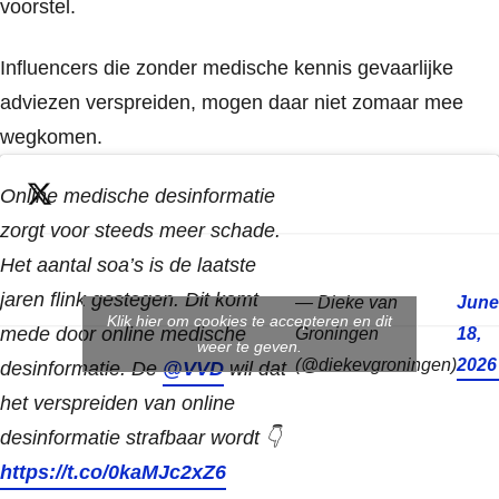
voorstel.
Influencers die zonder medische kennis gevaarlijke
adviezen verspreiden, mogen daar niet zomaar mee
wegkomen.
Online medische desinformatie
zorgt voor steeds meer schade.
Het aantal soa’s is de laatste
jaren flink gestegen. Dit komt
— Dieke van
June
Klik hier om cookies te accepteren en dit
mede door online medische
Groningen
18,
weer te geven.
(@diekevgroningen)
2026
desinformatie. De
@VVD
wil dat
het verspreiden van online
desinformatie strafbaar wordt 👇
https://t.co/0kaMJc2xZ6