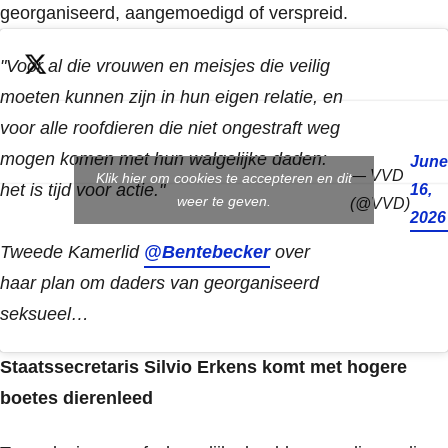
georganiseerd, aangemoedigd of verspreid.
"Voor al die vrouwen en meisjes die veilig
moeten kunnen zijn in hun eigen relatie, en
voor alle roofdieren die niet ongestraft weg
mogen komen met hun walgelijke daden:
June
— VVD
Klik hier om cookies te accepteren en dit
het is tijd voor actie."
16,
weer te geven.
(@VVD)
2026
Tweede Kamerlid
@Bentebecker
over
haar plan om daders van georganiseerd
seksueel…
Staatssecretaris Silvio Erkens komt met hogere
boetes dierenleed