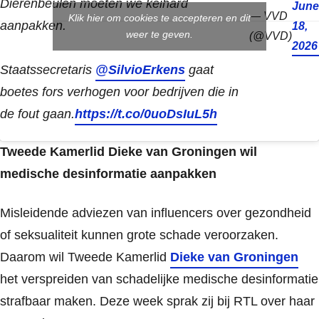
Dierenbeulen moeten we keihard
June
— VVD
Klik hier om cookies te accepteren en dit
aanpakken.
18,
weer te geven.
(@VVD)
2026
Staatssecretaris
@SilvioErkens
gaat
boetes fors verhogen voor bedrijven die in
de fout gaan.
https://t.co/0uoDsIuL5h
Tweede Kamerlid Dieke van Groningen wil
medische desinformatie aanpakken
Misleidende adviezen van influencers over gezondheid
of seksualiteit kunnen grote schade veroorzaken.
Daarom wil Tweede Kamerlid
Dieke van Groningen
het verspreiden van schadelijke medische desinformatie
strafbaar maken. Deze week sprak zij bij RTL over haar