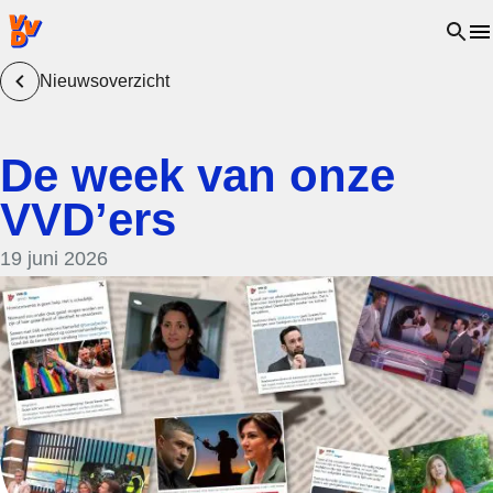
VVD.nl - Ga naar de homepage
Open 
Nieuwsoverzicht
De week van onze
VVD’ers
19 juni 2026