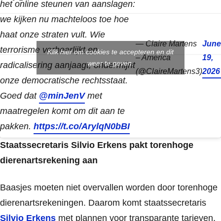
het online steunen van aanslagen:
we kijken nu machteloos toe hoe
haat onze straten vult. Wie
— Claire Martens
June
terrorisme verheerlijkt en
Klik hier om cookies te accepteren en dit
– America
19,
weer te geven.
radicalisering aanjaagt, ondermijnt
(@ClaireMartens3)
2026
onze democratische rechtsstaat.
Goed dat
@minJenV
met
maatregelen komt om dit aan te
pakken.
https://t.co/ArylqN0bBI
Staatssecretaris Silvio Erkens pakt torenhoge
dierenartsrekening aan
Baasjes moeten niet overvallen worden door torenhoge
dierenartsrekeningen. Daarom komt staatssecretaris
Silvio Erkens
met plannen voor transparante tarieven,