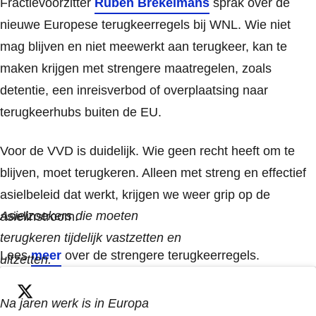
Fractievoorzitter
Ruben Brekelmans
sprak over de
nieuwe Europese terugkeerregels bij WNL. Wie niet
mag blijven en niet meewerkt aan terugkeer, kan te
maken krijgen met strengere maatregelen, zoals
detentie, een inreisverbod of overplaatsing naar
terugkeerhubs buiten de EU.
Voor de VVD is duidelijk. Wie geen recht heeft om te
blijven, moet terugkeren. Alleen met streng en effectief
asielbeleid dat werkt, krijgen we weer grip op de
Asielzoekers die moeten
asielinstroom.
terugkeren tijdelijk vastzetten en
Lees
meer
over de strengere terugkeerregels.
uitzetten.
Na jaren werk is in Europa