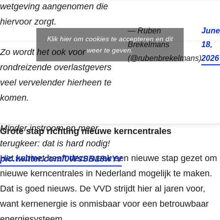
wetgeving aangenomen die
hiervoor zorgt.
— Ruben
June
Klik hier om cookies te accepteren en dit
Brekelmans
18,
weer te geven.
Zo wordt het ook voor
(@rubenbrekelmans)
2026
rondreizende overlastgevers
veel vervelender hierheen te
komen.
Minder instroom en meer
Grote stap richting nieuwe kerncentrales
terugkeer: dat is hard nodig!
Het kabinet heeft deze week een nieuwe stap gezet om
pic.twitter.com/0WsSB18wYv
nieuwe kerncentrales in Nederland mogelijk te maken.
Dat is goed nieuws. De VVD strijdt hier al jaren voor,
want kernenergie is onmisbaar voor een betrouwbaar
energiesysteem.