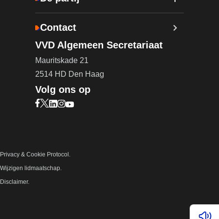
Contact
VVD Algemeen Secretariaat
Mauritskade 21
2514 HD Den Haag
Volg ons op
Bezoek onze Facebook pagina (opent in nieuw ta
Bezoek onze X pagina (opent in nieuw tabblad)
Bezoek onze LinkedIn pagina (opent in nieuw 
Bezoek onze Instagram pagina (opent in ni
Bezoek onze YouTube pagina (opent in n
Privacy & Cookie Protocol.
Wijzigen lidmaatschap.
Disclaimer.
Lees