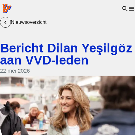
VVD.nl - Ga naar de homepage
Open 
Nieuwsoverzicht
Bericht Dilan Yeşilgöz
aan VVD-leden
22 mei 2026