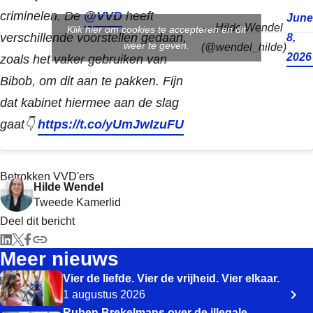
criminelen. De
@VVD
heeft
June
— Hilde Wendel
Klik hier om cookies te accepteren en dit
verschillende voorstellen gedaan,
8,
weer te geven.
(@wendel_hilde)
2026
zoals het vaker gebruiken van
Bibob, om dit aan te pakken. Fijn
dat kabinet hiermee aan de slag
gaat👇
https://t.co/yUmJwIzuFU
Betrokken VVD'ers
Hilde Wendel
Tweede Kamerlid
Deel dit bericht
Meer nieuws
Vier de liefde. Vier de vrijheid. Vier elkaar.
1 augustus 2026
Ruben Brekelmans over de illegale