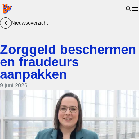
VVD.nl - Ga naar de homepage
Open 
Nieuwsoverzicht
Zorggeld beschermen
en fraudeurs
aanpakken
9 juni 2026