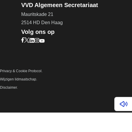
VVD Algemeen Secretariaat
Mauritskade 21
2514 HD Den Haag
Volg ons op
Bezoek onze Facebook pagina (opent in nieuw ta
Bezoek onze X pagina (opent in nieuw tabblad)
Bezoek onze LinkedIn pagina (opent in nieuw 
Bezoek onze Instagram pagina (opent in ni
Bezoek onze YouTube pagina (opent in n
Privacy & Cookie Protocol.
Wijzigen lidmaatschap.
Disclaimer.
Lees