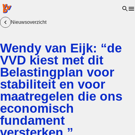
VVD.nl - Ga naar de homepage
Open 
Nieuwsoverzicht
Wendy van Eijk: “de
VVD kiest met dit
Belastingplan voor
stabiliteit en voor
maatregelen die ons
economisch
fundament
versterken.”