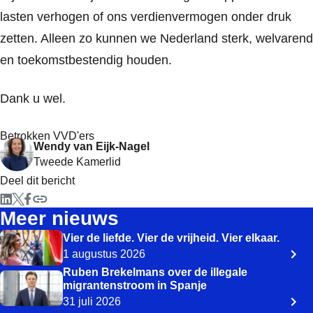
lasten verhogen of ons verdienvermogen onder druk
zetten. Alleen zo kunnen we Nederland sterk, welvarend
en toekomstbestendig houden.
Dank u wel.
Betrokken VVD'ers
Wendy van Eijk-Nagel
Tweede Kamerlid
Deel dit bericht
Meer nieuws
Vier de liefde. Vier de vrijheid. Vier elkaar.
1 augustus 2026
Ruben Brekelmans over de illegale
migrantenstroom in Spanje
31 juli 2026