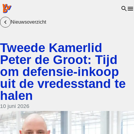
VVD.nl - Ga naar de homepage
Open 
Nieuwsoverzicht
Tweede Kamerlid
Peter de Groot: Tijd
om defensie-inkoop
uit de vredesstand te
halen
10 juni 2026