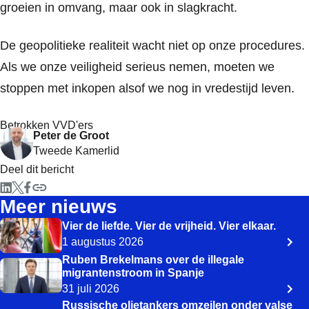
groeien in omvang, maar ook in slagkracht.
De geopolitieke realiteit wacht niet op onze procedures.
Als we onze veiligheid serieus nemen, moeten we
stoppen met inkopen alsof we nog in vredestijd leven.
Betrokken VVD'ers
Peter de Groot
Tweede Kamerlid
Deel dit bericht
Meer nieuws
Vier de liefde. Vier de vrijheid. Vier elkaar.
1 augustus 2026
Ruben Brekelmans over de illegale
migrantenstroom in Spanje
31 juli 2026
Russische olietankers omzeilen onder valse