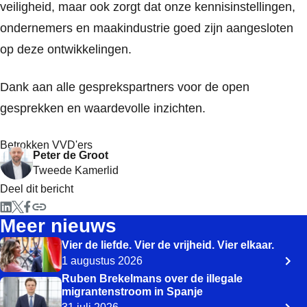
veiligheid, maar ook zorgt dat onze kennisinstellingen,
ondernemers en maakindustrie goed zijn aangesloten
op deze ontwikkelingen.
Dank aan alle gesprekspartners voor de open
gesprekken en waardevolle inzichten.
Betrokken VVD'ers
Peter de Groot
Tweede Kamerlid
Deel dit bericht
Meer nieuws
Vier de liefde. Vier de vrijheid. Vier elkaar.
1 augustus 2026
Ruben Brekelmans over de illegale
migrantenstroom in Spanje