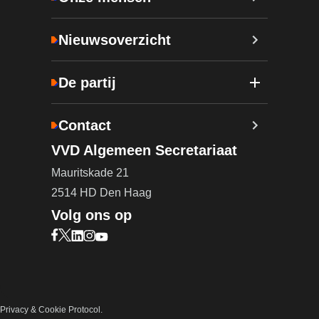
Nieuwsoverzicht
De partij
Contact
VVD Algemeen Secretariaat
Mauritskade 21
2514 HD Den Haag
Volg ons op
Bezoek onze Facebook pagina (opent in nieuw ta
Bezoek onze X pagina (opent in nieuw tabblad)
Bezoek onze LinkedIn pagina (opent in nieuw 
Bezoek onze Instagram pagina (opent in ni
Bezoek onze YouTube pagina (opent in n
Privacy & Cookie Protocol.