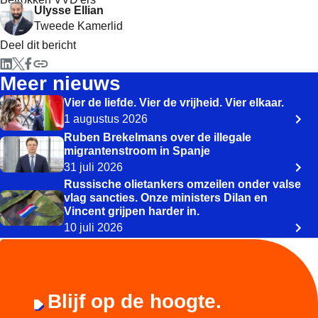
Ulysse Ellian
Tweede Kamerlid
Deel dit bericht
Meer nieuws
Vier de liefde. Vier de vrijheid. Vier elkaar.
1 augustus 2026
Ruben Brekelmans over de illegale
migrantenstroom in Spanje
31 juli 2026
Russische olietankers omzeilen onder valse
vlag sancties. Onze ministers Dilan en
Vincent grijpen harder in.
10 juli 2026
Blijf op de hoogte.