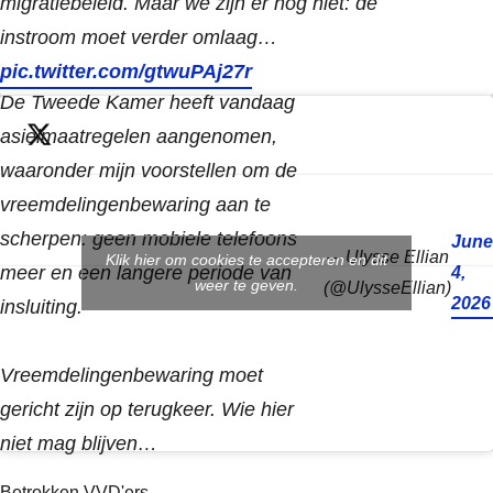
migratiebeleid. Maar we zijn er nog niet: de
instroom moet verder omlaag…
pic.twitter.com/gtwuPAj27r
De Tweede Kamer heeft vandaag
asielmaatregelen aangenomen,
waaronder mijn voorstellen om de
vreemdelingenbewaring aan te
scherpen: geen mobiele telefoons
June
— Ulysse Ellian
Klik hier om cookies te accepteren en dit
meer en een langere periode van
4,
weer te geven.
(@UlysseEllian)
2026
insluiting.
Vreemdelingenbewaring moet
gericht zijn op terugkeer. Wie hier
niet mag blijven…
Betrokken VVD'ers