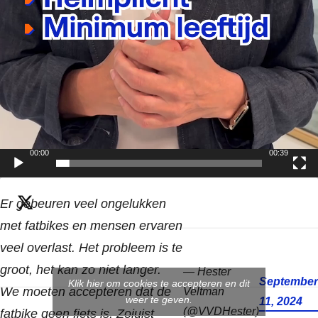
00:00
00:39
Er gebeuren veel ongelukken
met fatbikes en mensen ervaren
veel overlast. Het probleem is te
groot, het kan zo niet langer.
— Hester
September
Klik hier om cookies te accepteren en dit
We moeten accepteren dat de
Veltman
weer te geven.
11, 2024
(@VVDHester)
fatbike geen fiets is. Zojuist