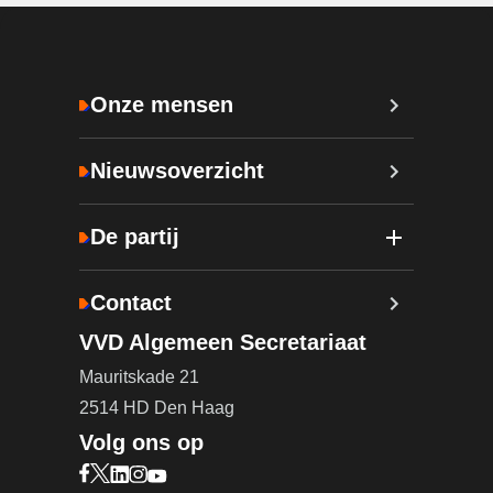
Onze mensen
Nieuwsoverzicht
De partij
Contact
VVD Algemeen Secretariaat
Mauritskade 21
2514 HD Den Haag
Volg ons op
Bezoek onze Facebook pagina (opent in nieuw ta
Bezoek onze X pagina (opent in nieuw tabblad)
Bezoek onze LinkedIn pagina (opent in nieuw 
Bezoek onze Instagram pagina (opent in ni
Bezoek onze YouTube pagina (opent in n