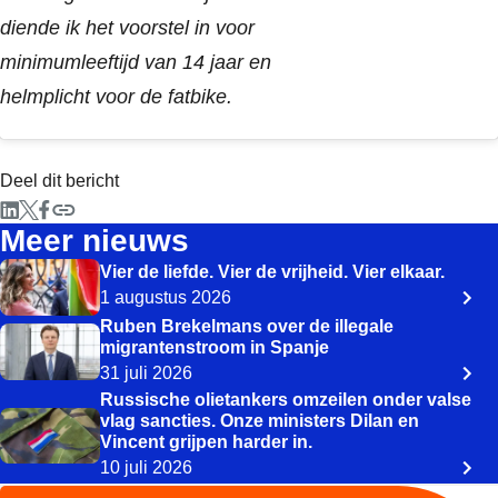
diende ik het voorstel in voor
minimumleeftijd van 14 jaar en
helmplicht voor de fatbike.
Deel dit bericht
Meer nieuws
Vier de liefde. Vier de vrijheid. Vier elkaar.
1 augustus 2026
Ruben Brekelmans over de illegale
migrantenstroom in Spanje
31 juli 2026
Russische olietankers omzeilen onder valse
vlag sancties. Onze ministers Dilan en
Vincent grijpen harder in.
10 juli 2026