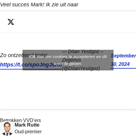
Veel succes Mark! Ik zie uit naar
onze hernieuwde samenwerking!
pic.twitter.com/hKKaMNrssf
— Dilan Yesilgöz –
Zo ontzettend trots!
September
Klik hier om cookies te accepteren en dit
Zegerius
weer te geven.
https://t.co/spoJngJsR6
30, 2024
(@DilanYesilgoz)
Betrokken VVD'ers
Mark Rutte
Oud-premier