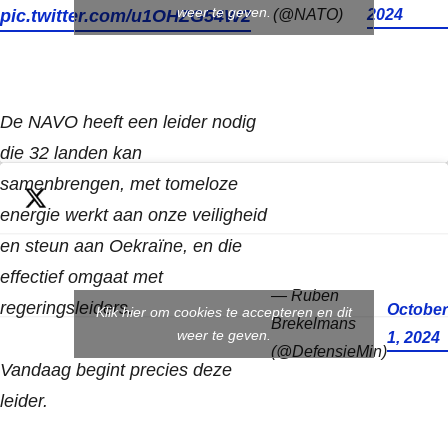
weer te geven.
pic.twitter.com/u1OHZG54W2
(@NATO)
2024
De NAVO heeft een leider nodig
die 32 landen kan
samenbrengen, met tomeloze
energie werkt aan onze veiligheid
en steun aan Oekraïne, en die
effectief omgaat met
— Ruben
regeringsleiders.
October
Klik hier om cookies te accepteren en dit
Brekelmans
weer te geven.
1, 2024
(@DefensieMin)
Vandaag begint precies deze
leider.