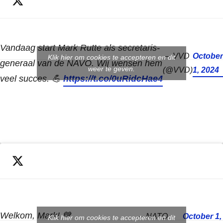
Vandaag start Mark Rutte als secretaris-
— VVD
October
Klik hier om cookies te accepteren en dit
generaal van de NAVO. Wij wensen hem
weer te geven.
(@VVD)
1, 2024
veel succes. 💪
https://t.co/0uRidcHae4
Welkom, Mark! 💙
— NATO
October 1,
Klik hier om cookies te accepteren en dit