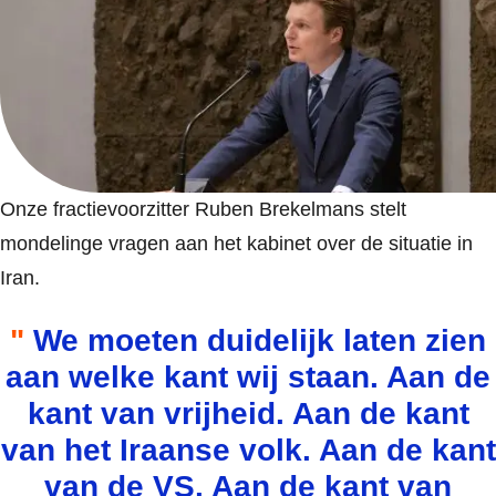
Onze fractievoorzitter Ruben Brekelmans stelt
mondelinge vragen aan het kabinet over de situatie in
Iran.
We moeten duidelijk laten zien
aan welke kant wij staan.
Aan de
kant van vrijheid. Aan de kant
van het Iraanse volk. Aan de kant
van de VS. Aan de kant van