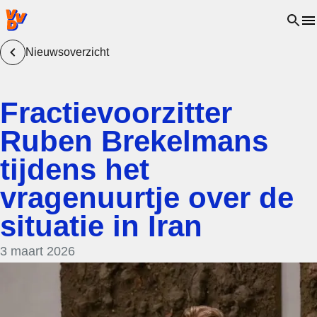
VVD.nl - Ga naar de homepage
Open 
Nieuwsoverzicht
Fractievoorzitter
Ruben Brekelmans
tijdens het
vragenuurtje over de
situatie in Iran
3 maart 2026