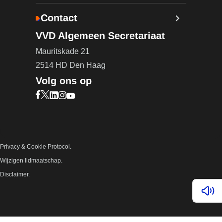
Contact
VVD Algemeen Secretariaat
Mauritskade 21
2514 HD Den Haag
Volg ons op
Bezoek onze Facebook pagina (opent in nieuw ta
Bezoek onze X pagina (opent in nieuw tabblad)
Bezoek onze LinkedIn pagina (opent in nieuw 
Bezoek onze Instagram pagina (opent in ni
Bezoek onze YouTube pagina (opent in n
Privacy & Cookie Protocol.
Wijzigen lidmaatschap.
Disclaimer.
Lees