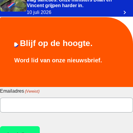
Vincent grijpen harder in.
10 juli 2026
Blijf op de hoogte.
Word lid van onze nieuwsbrief.
Emailadres
(Vereist)