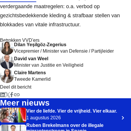
verdergaande maatregelen: o.a. verbod op
gezichtsbedekkende kleding & strafbaar stellen van
blokkades van vitale infrastructuur.
Betrokken VVD'ers
Dilan Yeşilgöz-Zegerius
Vicepremier / Minister van Defensie / Partijleider
David van Weel
Minister van Justitie en Veiligheid
Claire Martens
Tweede Kamerlid
Deel dit bericht
Meer nieuws
Vier de liefde. Vier de vrijheid. Vier elkaar.
1 augustus 2026
Ruben Brekelmans over de illegale
migrantenstroom in Spanje