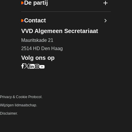
De partij
Contact
VVD Algemeen Secretariaat
Mauritskade 21
2514 HD Den Haag
Volg ons op
Bezoek onze Facebook pagina (opent in nieuw ta
Bezoek onze X pagina (opent in nieuw tabblad)
Bezoek onze LinkedIn pagina (opent in nieuw 
Bezoek onze Instagram pagina (opent in ni
Bezoek onze YouTube pagina (opent in n
Privacy & Cookie Protocol.
Wijzigen lidmaatschap.
Disclaimer.