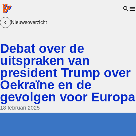
VVD.nl - Ga naar de homepage
Open 
Nieuwsoverzicht
Debat over de
uitspraken van
president Trump over
Oekraïne en de
gevolgen voor Europa
18 februari 2025