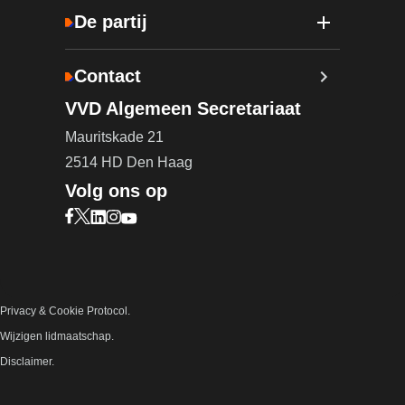
De partij
Contact
VVD Algemeen Secretariaat
Mauritskade 21
2514 HD Den Haag
Volg ons op
Bezoek onze Facebook pagina (opent in nieuw ta
Bezoek onze X pagina (opent in nieuw tabblad)
Bezoek onze LinkedIn pagina (opent in nieuw 
Bezoek onze Instagram pagina (opent in ni
Bezoek onze YouTube pagina (opent in n
Privacy & Cookie Protocol.
Wijzigen lidmaatschap.
Disclaimer.