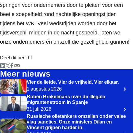
springen voor ondernemers door te pleiten voor een
beetje soepelheid rond nachtelijke openingstijden
tijdens het WK. Veel wedstrijden worden door het
tijdsverschil midden in de nacht gespeeld, laten we
onze ondernemers én onszelf die gezelligheid gunnen!
Deel dit bericht
Meer nieuws
Vier de liefde. Vier de vrijheid. Vier elkaar.
1 augustus 2026
Ruben Brekelmans over de illegale
migrantenstroom in Spanje
31 juli 2026
Russische olietankers omzeilen onder valse
vlag sancties. Onze ministers Dilan en
Vincent grijpen harder in.