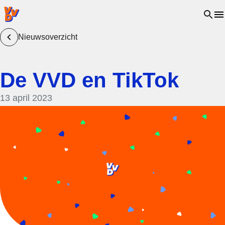
VVD.nl - Ga naar de homepage
Open 
Nieuwsoverzicht
De VVD en TikTok
13 april 2023