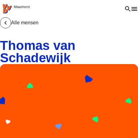
VVD.nl - Ga naar de homepage
Open 
Maashorst
Alle mensen
Thomas van
Schadewijk