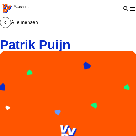
VVD.nl - Ga naar de homepage
Open 
Maashorst
Alle mensen
Patrik Puijn