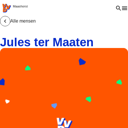
VVD.nl - Ga naar de homepage
Open 
Maashorst
Alle mensen
Jules ter Maaten