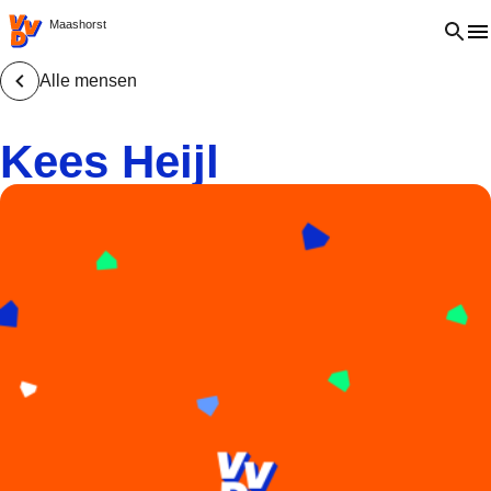
VVD.nl - Ga naar de homepage
Open 
Maashorst
Alle mensen
Kees Heijl